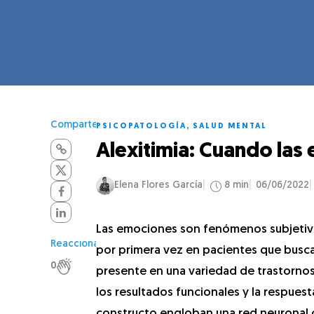
Comparte
PSICOPATOLOGÍA
,
SALUD MENTAL
Alexitimia: Cuando las
Elena Flores García
8 min
06/06/2022
Las emociones son fenómenos subjetivos,
Reacciona
por primera vez en pacientes que busca
0
presente en una variedad de trastornos
los resultados funcionales y la respues
constructo engloban una red neuronal co