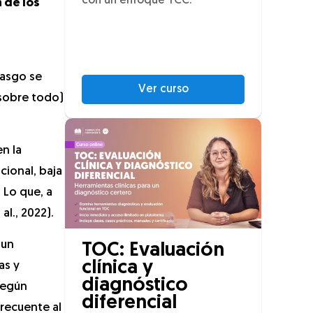
con un enfoque TCC.
n de los
rasgo se
Ver curso
sobre todo)
n la
cional, baja
 Lo que, a
al., 2022).
 un
TOC: Evaluación
clínica y
as y
diagnóstico
 según
diferencial
recuente al