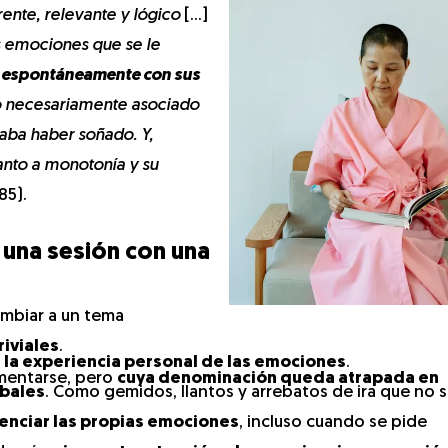
rente, relevante y lógico
[…]
 emociones que se le
lo espontáneamente con sus
no necesariamente asociado
aba haber soñado. Y,
anto a monotonía y su
85).
 una sesión con una
mbiar a un tema
riviales
.
 la experiencia personal de las emociones
.
mentarse, pero
cuya denominación queda atrapada en
rbales
. Como gemidos, llantos y arrebatos de ira que no 
renciar las propias emociones
, incluso cuando se pide