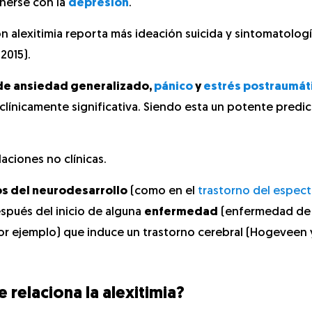
nerse con la
depresión
.
on alexitimia reporta más ideación suicida y sintomatolog
2015).
de ansiedad generalizado,
pánico
y
estrés postraumát
clínicamente significativa. Siendo esta un potente predi
aciones no clínicas.
os del neurodesarrollo
(como en el
trastorno del espect
spués del inicio de alguna
enfermedad
(enfermedad d
por ejemplo) que induce un trastorno cerebral (Hogeveen
 relaciona la alexitimia?