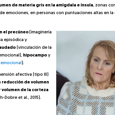
umen de materia gris en la amígdala e ínsula
, zonas co
de emociones, en personas con puntuaciones altas en la
n el precúneo
(imaginería
ia episódica y
audado
(vinculación de la
 emocional),
hipocampo
y
 emocional
).
ensión afectiva (tipo III)
a
reducción de volumen
 volumen de la corteza
h-Dobre et al., 2015).