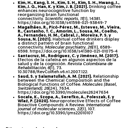
Kim, H., Kang, S. H., Kim, S. H., Kim, S. H., Hwang, J.,
Kim, J. G., Han, K. y Kim, J. B. (2021).
Drinking coffee
enhances neurocognitive function by
reorganizing brain functional
connectivity.
Scientific reports
,
11
(1), 14381.
https://doi.org/10.1038/s41598-021-93849-7
Magalhães, R., Picó-Pérez, M., Esteves, M., Vieira,
R., Castanho, T. C., Amorim, L., Sousa, M., Coelho,
A., Fernandes, H. M., Cabral, J., Moreira, P. S. y
Sousa, N. (2021).
Habitual coffee drinkers display
a distinct pattern of brain functional
connectivity.
Molecular psychiatry
,
26
(11), 6589-
6598. https://doi.org/10.1038/s41380-021-01075-4
Santacruz, M., Rodríguez, C. y Jiménez, M. (2017).
Efectos de la cafeína en algunos aspectos de la
salud y de la cognición.
Revista Colombiana de
Rehabilitación, 6
(1), 73.
10.30788/RevColReh.v6.n1.2007.122.
Saud, S. y Salamatullah, A. M. (2021).
Relationship
between the Chemical Composition and the
Biological Functions of Coffee.
Molecules (Basel,
Switzerland)
,
26
(24), 7634.
https://doi.org/10.3390/molecules26247634
Socała, K., Szopa, A., Serefko, A., Poleszak, E. y
Wlaź, P. (2020).
Neuroprotective Effects of Coffee
Bioactive Compounds: A Review.
International
journal of molecular sciences
,
22
(1), 107.
https://doi.org/10.3390/ijms22010107