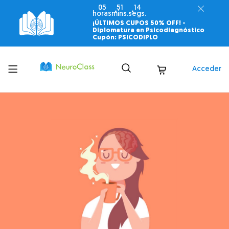
05
51
12
horas
mins.
segs.
¡ÚLTIMOS CUPOS 50% OFF! -
Diplomatura en Psicodiagnóstico
Cupón: PSICODIPLO
Toggle
Acceder
menu