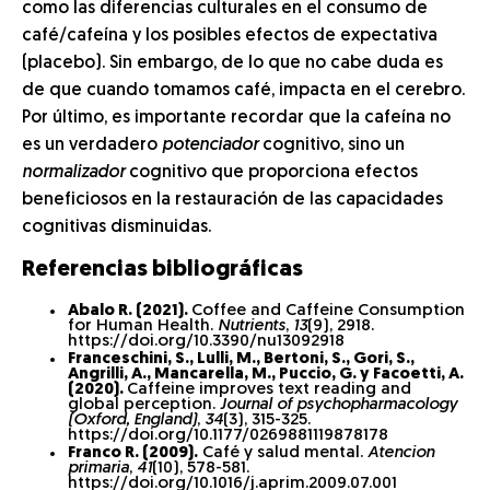
como las diferencias culturales en el consumo de
café/cafeína y los posibles efectos de expectativa
(placebo). Sin embargo, de lo que no cabe duda es
de que cuando tomamos café, impacta en el cerebro.
Por último, es importante recordar que la cafeína no
es un verdadero
potenciador
cognitivo, sino un
normalizador
cognitivo que proporciona efectos
beneficiosos en la restauración de las capacidades
cognitivas disminuidas.
Referencias bibliográficas
Abalo R. (2021).
Coffee and Caffeine Consumption
for Human Health.
Nutrients
,
13
(9), 2918.
https://doi.org/10.3390/nu13092918
Franceschini, S., Lulli, M., Bertoni, S., Gori, S.,
Angrilli, A., Mancarella, M., Puccio, G. y Facoetti, A.
(2020).
Caffeine improves text reading and
global perception.
Journal of psychopharmacology
(Oxford, England)
,
34
(3), 315-325.
https://doi.org/10.1177/0269881119878178
Franco R. (2009).
Café y salud mental.
Atencion
primaria
,
41
(10), 578-581.
https://doi.org/10.1016/j.aprim.2009.07.001