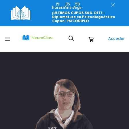
15
05
58
horas
mins.
segs.
¡ÚLTIMOS CUPOS 50% OFF! -
Diplomatura en Psicodiagnóstico
Cupón: PSICODIPLO
Toggle
Acceder
menu