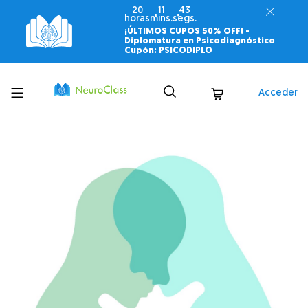
20
11
41
horas
mins.
segs.
¡ÚLTIMOS CUPOS 50% OFF! -
Diplomatura en Psicodiagnóstico
Cupón: PSICODIPLO
Toggle
Acceder
menu