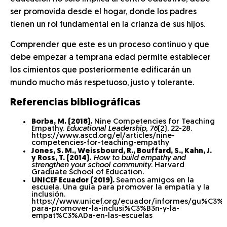
ser promovida desde el hogar, donde los padres
tienen un rol fundamental en la crianza de sus hijos.
Comprender que este es un proceso continuo y que
debe empezar a temprana edad permite establecer
los cimientos que posteriormente edificarán un
mundo mucho más respetuoso, justo y tolerante.
Referencias bibliográficas
Borba, M. (2018).
Nine Competencies for Teaching
Empathy.
Educational Leadership, 76
(2), 22-28.
https://www.ascd.org/el/articles/nine-
competencies-for-teaching-empathy
Jones, S. M., Weissbourd, R., Bouffard, S., Kahn, J.
y Ross, T. (2014).
How to build empathy and
strengthen your school community
. Harvard
Graduate School of Education.
UNICEF Ecuador (2019).
Seamos amigos en la
escuela. Una guía para promover la empatía y la
inclusión.
https://www.unicef.org/ecuador/informes/gu%C3%
para-promover-la-inclusi%C3%B3n-y-la-
empat%C3%ADa-en-las-escuelas