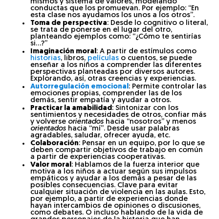
mismos y sistema de valores, modelando
conductas que los promuevan. Por ejemplo: “En
esta clase nos ayudamos los unos a los otros”.
Toma de perspectiva
: Desde lo cognitivo o literal,
se trata de ponerse en el lugar del otro,
planteando ejemplos como: “¿Cómo te sentirías
si…?”
Imaginación moral
: A partir de estímulos como
historias
, libros,
películas
o cuentos, se puede
enseñar a los niños a comprender las diferentes
perspectivas planteadas por diversos autores.
Explorando, así, otras creencias y experiencias.
Autorregulación emocional
: Permite controlar las
emociones propias, comprender las de los
demás, sentir empatía y ayudar a otros.
Practicar la amabilidad
: Sintonizar con los
sentimientos y necesidades de otros, confiar más
y volverse
orientados
hacia “nosotros” y menos
orientados
hacia “mí”. Desde usar palabras
agradables, saludar, ofrecer ayuda, etc.
Colaboración
: Pensar en un equipo, por lo que se
deben compartir objetivos de trabajo en común
a partir de experiencias cooperativas.
Valor moral
: Hablamos de la fuerza interior que
motiva a los niños a actuar según sus impulsos
empáticos y ayudar a los demás a pesar de las
posibles consecuencias. Clave para evitar
cualquier situación de violencia en las aulas. Esto,
por ejemplo, a partir de experiencias donde
hayan intercambios de opiniones o discusiones,
como debates. O incluso hablando de la vida de