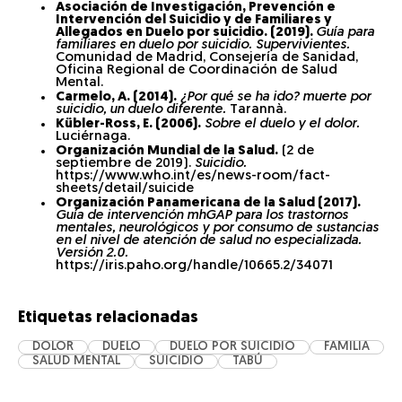
Asociación de Investigación, Prevención e
Intervención del Suicidio y de Familiares y
Allegados en Duelo por suicidio. (2019).
Guía para
familiares en duelo por suicidio. Supervivientes.
Comunidad de Madrid, Consejería de Sanidad,
Oficina Regional de Coordinación de Salud
Mental.
Carmelo, A. (2014).
¿Por qué se ha ido? muerte por
suicidio, un duelo diferente.
Tarannà.
Kübler-Ross, E. (2006).
Sobre el duelo y el dolor.
Luciérnaga.
Organización Mundial de la Salud.
(2 de
septiembre de 2019).
Suicidio.
https://www.who.int/es/news-room/fact-
sheets/detail/suicide
Organización Panamericana de la Salud (2017).
Guía de intervención mhGAP para los trastornos
mentales, neurológicos y por consumo de sustancias
en el nivel de atención de salud no
especializada.
Versión 2.0.
https://iris.paho.org/handle/10665.2/34071
Etiquetas relacionadas
DOLOR
DUELO
DUELO POR SUICIDIO
FAMILIA
SALUD MENTAL
SUICIDIO
TABÚ