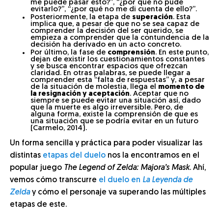
me puede pasar esto?”, “¿por qué no pude
evitarlo?”, “¿por qué no me di cuenta de ello?”.
Posteriormente, la etapa de
superación
. Esta
implica que, a pesar de que no se sea capaz de
comprender la decisión del ser querido, se
empieza a comprender que la contundencia de la
decisión ha derivado en un acto concreto.
Por último, la fase de
comprensión
. En este punto,
dejan de existir los cuestionamientos constantes
y se busca encontrar espacios que ofrezcan
claridad. En otras palabras, se puede llegar a
comprender esta “falta de respuestas” y, a pesar
de la situación de molestia, llega el
momento de
la resignación y aceptación
. Aceptar que no
siempre se puede evitar una situación así, dado
que la muerte es algo irreversible. Pero, de
alguna forma, existe la comprensión de que es
una situación que se podría evitar en un futuro
(Carmelo, 2014).
Un forma sencilla y práctica para poder visualizar las
distintas
etapas del duelo
nos la encontramos en el
popular juego
The Legend of Zelda: Majora’s Mask
. Ahí,
vemos cómo transcurre
el duelo en
La Leyenda de
Zelda
y cómo el personaje va superando las múltiples
etapas de este.