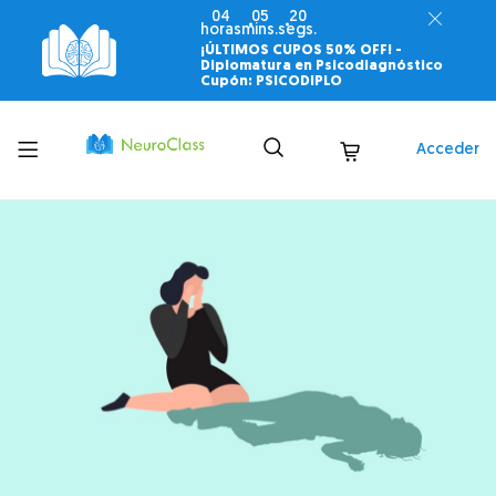
04
05
19
horas
mins.
segs.
¡ÚLTIMOS CUPOS 50% OFF! -
Diplomatura en Psicodiagnóstico
Cupón: PSICODIPLO
Toggle
Acceder
menu