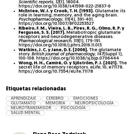
Scientific reports
,
12
(1), 18004.
https://doi.org/10.1038/s41598-022-21837-6
McEntee, W. J. y Crook, T. H. (1993).
Glutamate: its
role in learning, memory, and the aging brain.
Psychopharmacology
,
111
(4), 391-401.
https://doi.org/10.1007/BF02253527
Ribeiro, F. M., Vieira, L. B., Pires, R. G., Olmo, R. P. y
Ferguson, S. S. (2017).
Metabotropic glutamate
receptors and neurodegenerative diseases.
Pharmacological research
,
115
(1), 179-191.
https://doi.org/10.1016/j.phrs.2016.11.013
Watkins, J. C. y Jane, D. E. (2006).
The glutamate
story.
British journal of pharmacology
,
147
(Suppl 1),
100-108. https://doi.org/10.1038/sj.bjp.0706444
Wong, H. H., Camiré, O. y Sjöström, P. J. (2021).
The
secret life of memory receptors.
eLife
, 10, e71178.
https://doi.org/10.7554/eLife.71178
Etiquetas relacionadas
APRENDIZAJE
CEREBRO
EMOCIONES
GLUTAMATO
MEMORIA
NEUROPSICOLOGÍA
NEUROTRANSMISOR
PSICOLOGÍA
SALUD MENTAL