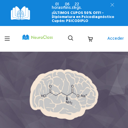
01
06
20
horas
mins.
segs.
¡ÚLTIMOS CUPOS 50% OFF! -
Diplomatura en Psicodiagnóstico
Cupón: PSICODIPLO
Toggle
Acceder
menu