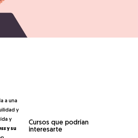
a a una
ilidad y
ída y
Cursos que podrían
ess
y su
interesarte
ón