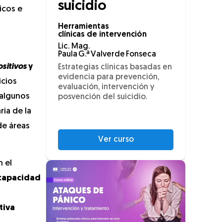
suicidio
icos e
Herramientas
clínicas de intervención
Lic. Mag.
Paula G.ª Valverde Fonseca
sitivos
y
Estrategias clínicas basadas en
evidencia para prevención,
icios
evaluación, intervención y
 algunos
posvención del suicidio.
ria de la
de áreas
Ver curso
n el
 capacidad
tiva