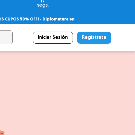
16
segs.
OS CUPOS 50% OFF! -
Diplomatura en
agnóstico
 PSICODIPLO
– Certificado Universitario
Iniciar Sesión
Regístrate