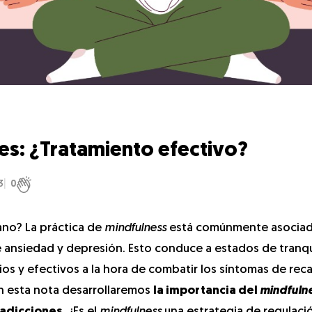
es: ¿Tratamiento efectivo?
3
0
ano? La práctica de
mindfulness
está comúnmente asociad
de ansiedad y depresión. Esto conduce a estados de tranqu
s y efectivos a la hora de combatir los síntomas de reca
En esta nota desarrollaremos
la importancia del
mindfuln
 adicciones
. ¿Es el
mindfulness
una estrategia de regulaci