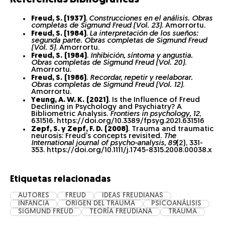
Freud, S. (1937)
.
Construcciones en el análisis. Obras
completas de Sigmund Freud (Vol. 23)
. Amorrortu.
Freud, S. (1984)
.
La interpretación de los sueños:
segunda parte. Obras completas de Sigmund Freud
(Vol. 5)
. Amorrortu.
Freud, S.
(1984)
.
Inhibición, síntoma y angustia.
Obras completas de Sigmund Freud (Vol. 20)
.
Amorrortu.
Freud, S.
(1986)
.
Recordar, repetir y reelaborar.
Obras completas de Sigmund Freud (Vol. 12)
.
Amorrortu.
Yeung, A. W. K.
(2021)
. Is the Influence of Freud
Declining in Psychology and Psychiatry? A
Bibliometric Analysis.
Frontiers in psychology, 12
,
631516. https://doi.org/10.3389/fpsyg.2021.631516
Zepf, S. y Zepf, F. D.
(2008)
. Trauma and traumatic
neurosis: Freud’s concepts revisited.
The
International journal of psycho-analysis, 89
(2), 331-
353. https://doi.org/10.1111/j.1745-8315.2008.00038.x
Etiquetas relacionadas
AUTORES
FREUD
IDEAS FREUDIANAS
INFANCIA
ORIGEN DEL TRAUMA
PSICOANÁLISIS
SIGMUND FREUD
TEORÍA FREUDIANA
TRAUMA