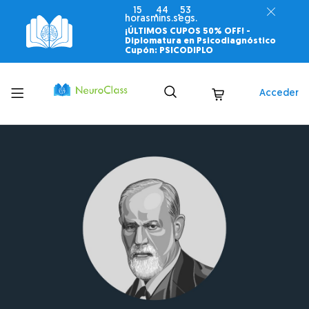
15
44
52
horas
mins.
segs.
¡ÚLTIMOS CUPOS 50% OFF! -
Diplomatura en Psicodiagnóstico
Cupón: PSICODIPLO
Toggle
Acceder
menu