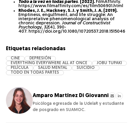
Todo a la vez en todas partes
.
(2022).
FilmAffinity.
https://www.filmaffinity.com/es/film506901.html
Rhodes, J. E., Hackney, S. J. y Smith, J. A. (2019).
Emptiness, engulfment, and life struggle: An
interpretative phenomenological analysis of
chronic depression.
Journal of Constructivist
Psychology, 32
(4), 390-
407. https://doi.org/10.1080/10720537.2018.1515046
Etiquetas relacionadas
CINE
DEPRESIÓN
EVERYTHING EVERYWHERE ALL AT ONCE
JOBU TUPAKI
PELÍCULA
SALUD MENTAL
SUICIDIO
TODO EN TODAS PARTES
Amparo Martínez Di Giovanni
Psicóloga egresada de la UdelaR y estudiante
de posgrado en SUAMOC.