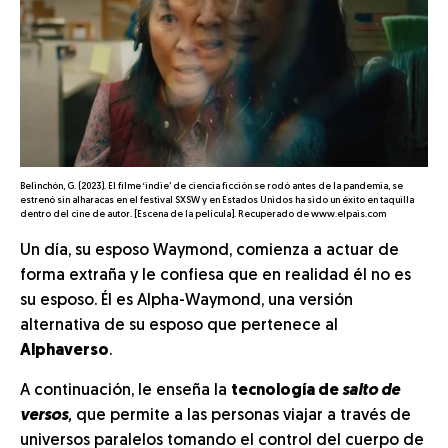
Belinchón, G. (2023). El filme ‘indie’ de ciencia ficción se rodó antes de la pandemia, se
estrenó sin alharacas en el festival SXSW y en Estados Unidos ha sido un éxito en taquilla
dentro del cine de autor. [Escena de la película]. Recuperado de www.elpais.com
Un día, su esposo Waymond, comienza a actuar de
forma extraña y le confiesa que en realidad él no es
su esposo. Él es Alpha-Waymond, una versión
alternativa de su esposo que pertenece al
Alphaverso
.
A continuación, le enseña la
tecnología de
salto de
versos
,
que permite a las personas viajar a través de
universos paralelos tomando el control del cuerpo de