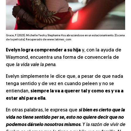
Grace, P. (2023). Michelle Yeoh y Stephanie Hsu abrazándose en un estacionamiento. [Escena
.
de la película]. Recuperado de www.latimes
com
Evelyn logra comprender a su hija
y, con la ayuda de
Waymond, encuentra una forma de convencerla de
que
la vida vale la pena
.
Evelyn simplemente le dice que, a pesar de que nada
tenga sentido y de vez en cuando peleen y no se
entiendan,
siempre la va a querer tal y como es y va a
estar ahí para ella
.
En otras palabras, le expresa que
si bien es cierto que la
vida no tiene sentido per se, esto no quiere decir que no
podemos dárselo nosotros mismos
.
Y la razón de vivir de