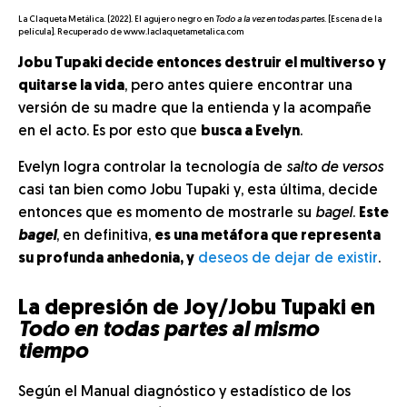
La Claqueta Metálica. (2022). El agujero negro en
Todo a la vez en todas partes
. [Escena de la
película]. Recuperado de www.laclaquetametalica.com
Jobu Tupaki decide entonces destruir el multiverso y
quitarse la vida
, pero antes quiere encontrar una
versión de su madre que la entienda y la acompañe
en el acto. Es por esto que
busca a Evelyn
.
Evelyn logra controlar la tecnología de
salto de versos
casi tan bien como Jobu Tupaki y, esta última, decide
entonces que es momento de mostrarle su
bagel
.
Este
bagel
, en definitiva,
es una metáfora que representa
su profunda anhedonia, y
deseos de dejar de existir
.
La depresión de Joy/Jobu Tupaki en
Todo en todas partes al mismo
tiempo
Según el Manual diagnóstico y estadístico de los