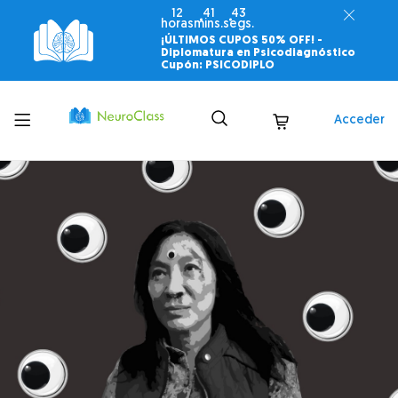
12
41
42
horas
mins.
segs.
¡ÚLTIMOS CUPOS 50% OFF! -
Diplomatura en Psicodiagnóstico
Cupón: PSICODIPLO
Toggle
Acceder
menu