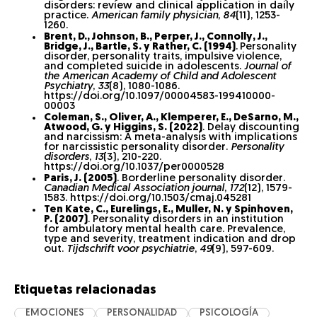
disorders: review and clinical application in daily
practice.
American family physician
,
84
(11), 1253-
1260.
Brent, D., Johnson, B., Perper, J., Connolly, J.,
Bridge, J., Bartle, S. y Rather, C. (1994)
.
Personality
disorder, personality traits, impulsive violence,
and completed suicide in adolescents.
Journal of
the American Academy of Child and Adolescent
Psychiatry
,
33
(8), 1080-1086.
https://doi.org/10.1097/00004583-199410000-
00003
Coleman, S., Oliver, A., Klemperer, E., DeSarno, M.,
Atwood, G. y Higgins, S. (2022)
. Delay discounting
and narcissism: A meta-analysis with implications
for narcissistic personality disorder.
Personality
disorders
,
13
(3), 210-220.
https://doi.org/10.1037/per0000528
Paris, J. (2005)
. Borderline personality disorder.
Canadian Medical Association journal
,
172
(12), 1579-
1583. https://doi.org/10.1503/cmaj.045281
Ten Kate, C., Eurelings, E., Muller, N. y Spinhoven,
P. (2007)
. Personality disorders in an institution
for ambulatory mental health care. Prevalence,
type and severity, treatment indication and drop
out.
Tijdschrift voor psychiatrie
,
49
(9), 597-609.
Etiquetas relacionadas
EMOCIONES
PERSONALIDAD
PSICOLOGÍA