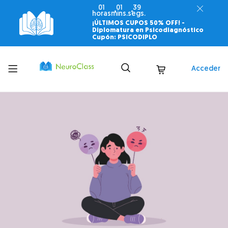
01
01
38
horas
mins.
segs.
¡ÚLTIMOS CUPOS 50% OFF! -
Diplomatura en Psicodiagnóstico
Cupón: PSICODIPLO
Toggle
Acceder
menu