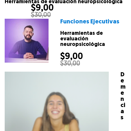
Herramientas de evaluación neuropsicológica
$
9,00
$
30,00
Funciones Ejecutivas
Herramientas de
evaluación
neuropsicológica
$
9,00
$
30,00
D
e
m
e
n
ci
a
s