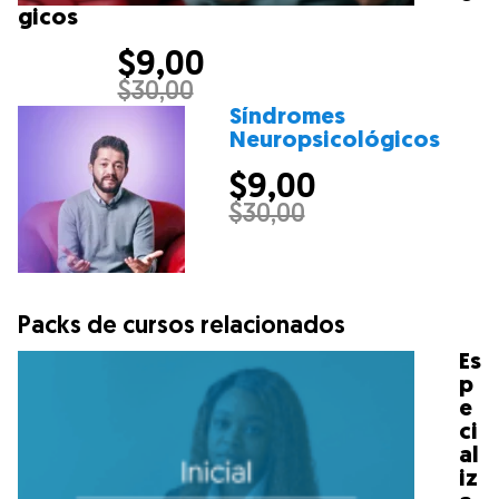
gicos
$
9,00
$
30,00
Síndromes
Neuropsicológicos
$
9,00
$
30,00
Packs de cursos relacionados
Es
p
e
ci
al
iz