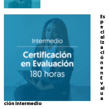
Es
p
e
ci
al
iz
a
ci
ó
n
e
n
E
v
al
u
a
ción Intermedio