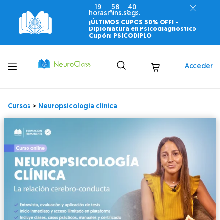
19
58
39
horas
mins.
segs.
¡ÚLTIMOS CUPOS 50% OFF! -
Diplomatura en Psicodiagnóstico
Cupón: PSICODIPLO
Toggle
Acceder
menu
Cursos
>
Neuropsicología clínica