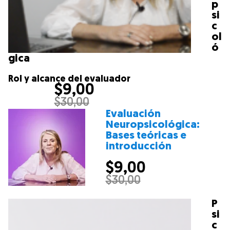
p
si
c
ol
ó
gica
Rol y alcance del evaluador
$
9,00
$
30,00
Evaluación
Neuropsicológica:
Bases teóricas e
introducción
$
9,00
$
30,00
P
si
c