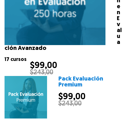
n
e
n
E
v
al
u
a
ción Avanzado
17 cursos
$
99,00
$
243,00
Pack Evaluación
Premium
$
99,00
$
243,00