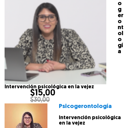
o
g
er
o
nt
ol
o
gí
a
Intervención psicológica en la vejez
$
15,00
$
30,00
Psicogerontología
Intervención psicológica
en la vejez