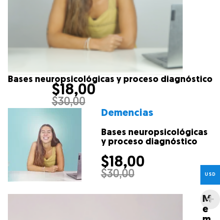
Bases neuropsicológicas y proceso diagnóstico
$
18,00
$
30,00
Demencias
Bases neuropsicológicas
y proceso diagnóstico
$
18,00
$
30,00
USD
M
e
m