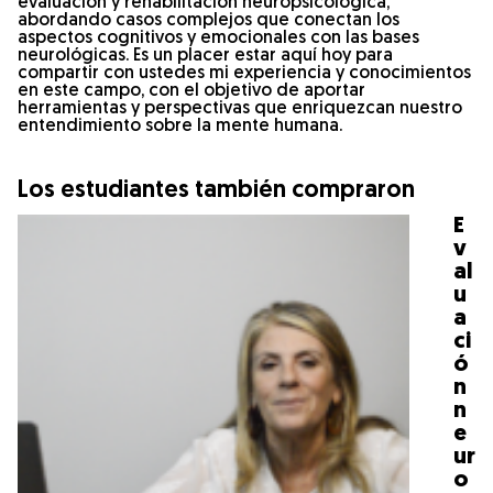
evaluación y rehabilitación neuropsicológica,
abordando casos complejos que conectan los
aspectos cognitivos y emocionales con las bases
neurológicas. Es un placer estar aquí hoy para
compartir con ustedes mi experiencia y conocimientos
en este campo, con el objetivo de aportar
herramientas y perspectivas que enriquezcan nuestro
entendimiento sobre la mente humana.
Los estudiantes también compraron
E
v
al
u
a
ci
ó
n
n
e
ur
o