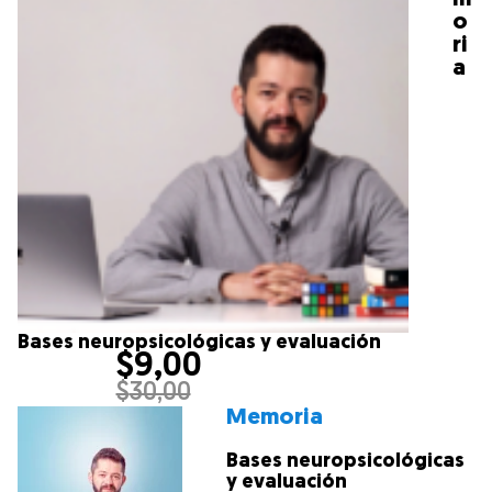
o
ri
a
Bases neuropsicológicas y evaluación
$
9,00
$
30,00
Memoria
Bases neuropsicológicas
y evaluación