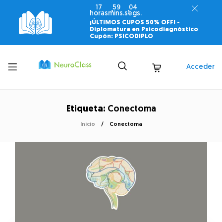
17
59
03
horas
mins.
segs.
¡ÚLTIMOS CUPOS 50% OFF! -
Diplomatura en Psicodiagnóstico
Cupón: PSICODIPLO
Toggle
Acceder
menu
Etiqueta:
Conectoma
Inicio
Conectoma