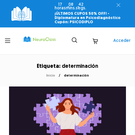
17
08
42
horas
mins.
segs.
¡ÚLTIMOS CUPOS 50% OFF! -
Diplomatura en Psicodiagnóstico
Cupón: PSICODIPLO
Toggle
Acceder
menu
Etiqueta:
determinación
Inicio
determinación