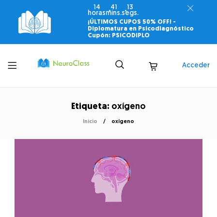
14
41
13
horas
mins.
segs.
¡ÚLTIMOS CUPOS 50% OFF! -
Diplomatura en Psicodiagnóstico
Cupón: PSICODIPLO
Toggle
Acceder
menu
Etiqueta:
oxígeno
Inicio
oxígeno