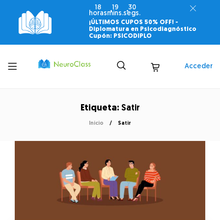
18
19
30
horas
mins.
segs.
¡ÚLTIMOS CUPOS 50% OFF! -
Diplomatura en Psicodiagnóstico
Cupón: PSICODIPLO
Toggle
Acceder
menu
Etiqueta:
Satir
Inicio
Satir