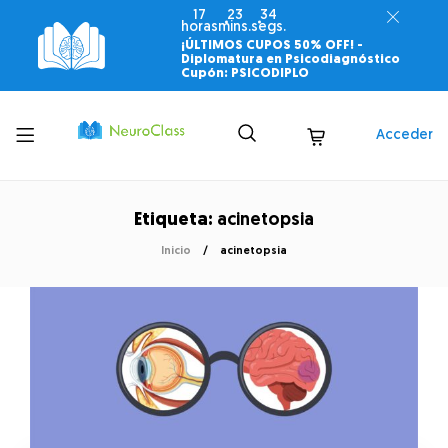
17
23
34
horas
mins.
segs.
¡ÚLTIMOS CUPOS 50% OFF! -
Diplomatura en Psicodiagnóstico
Cupón: PSICODIPLO
Toggle
Acceder
menu
Etiqueta:
acinetopsia
Inicio
acinetopsia