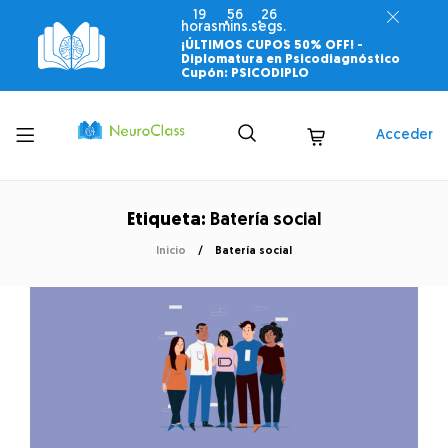
19
56
26
horas
mins.
segs.
¡ÚLTIMOS CUPOS 50% OFF! -
Diplomatura en Psicodiagnóstico
Cupón: PSICODIPLO
Toggle
Acceder
menu
Etiqueta:
Batería social
Inicio
Batería social