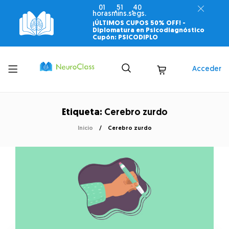
01
51
40
horas
mins.
segs.
¡ÚLTIMOS CUPOS 50% OFF! -
Diplomatura en Psicodiagnóstico
Cupón: PSICODIPLO
Toggle
Acceder
menu
Etiqueta:
Cerebro zurdo
Inicio
Cerebro zurdo