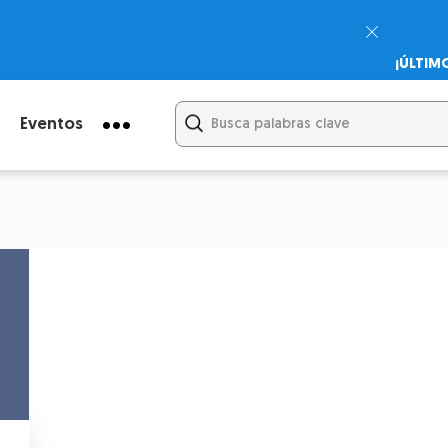
¡ÚLTIM
Psicodi
Cupón:
Eventos