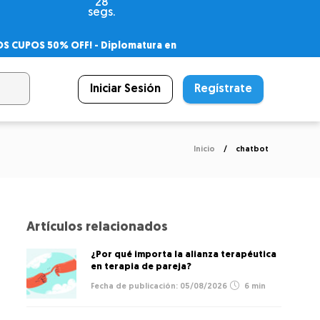
27
segs.
OS CUPOS 50% OFF! -
Diplomatura en
agnóstico
 PSICODIPLO
– Certificado Universitario
Iniciar Sesión
Regístrate
Inicio
chatbot
Artículos relacionados
¿Por qué importa la alianza terapéutica
en terapia de pareja?
05/08/2026
6 min