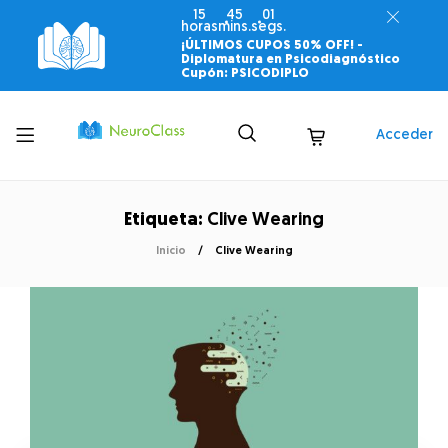
15
45
00
horas
mins.
segs.
¡ÚLTIMOS CUPOS 50% OFF! -
Diplomatura en Psicodiagnóstico
Cupón: PSICODIPLO
Toggle
Acceder
menu
Etiqueta:
Clive Wearing
Inicio
Clive Wearing