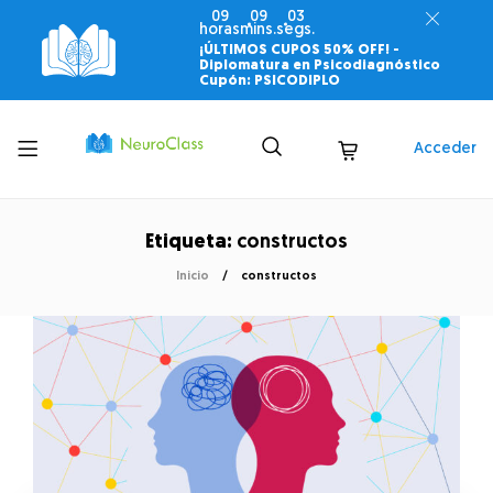
09
09
03
horas
mins.
segs.
¡ÚLTIMOS CUPOS 50% OFF! -
Diplomatura en Psicodiagnóstico
Cupón: PSICODIPLO
Toggle
Acceder
menu
Etiqueta:
constructos
Inicio
constructos