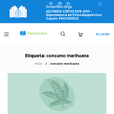
10
35
51
horas
mins.
segs.
¡ÚLTIMOS CUPOS 50% OFF! -
Diplomatura en Psicodiagnóstico
Cupón: PSICODIPLO
Toggle
Acceder
menu
Etiqueta:
consumo marihuana
Inicio
consumo marihuana