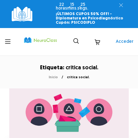
22
15
25
horas
mins.
segs.
¡ÚLTIMOS CUPOS 50% OFF! -
Diplomatura en Psicodiagnóstico
Cupón: PSICODIPLO
Toggle
Acceder
menu
Etiqueta:
critica social.
Inicio
critica social.