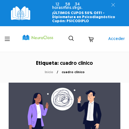
12
58
33
horas
mins.
segs.
¡ÚLTIMOS CUPOS 50% OFF! -
Diplomatura en Psicodiagnóstico
Cupón: PSICODIPLO
Toggle
Acceder
menu
Etiqueta:
cuadro clínico
Inicio
cuadro clínico