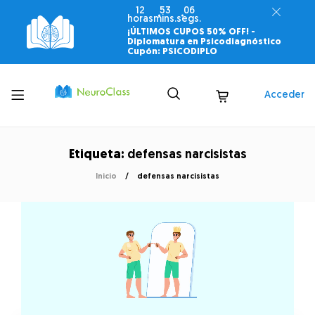
12
53
06
horas
mins.
segs.
¡ÚLTIMOS CUPOS 50% OFF! -
Diplomatura en Psicodiagnóstico
Cupón: PSICODIPLO
Toggle
Acceder
menu
Etiqueta:
defensas narcisistas
Inicio
defensas narcisistas