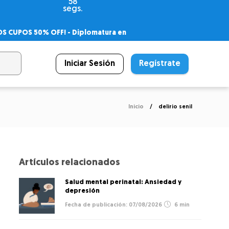
58
segs.
OS CUPOS 50% OFF! -
Diplomatura en
agnóstico
 PSICODIPLO
– Certificado Universitario
Iniciar Sesión
Regístrate
Inicio
delirio senil
Artículos relacionados
Salud mental perinatal: Ansiedad y
depresión
07/08/2026
6 min