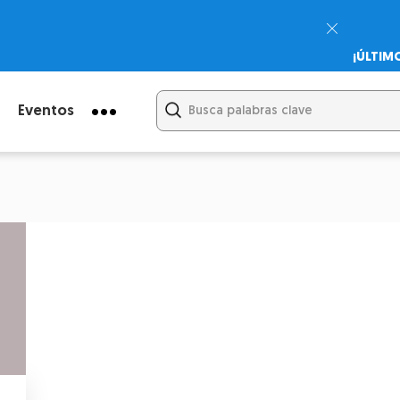
¡ÚLTIM
Psicodi
Cupón:
Eventos