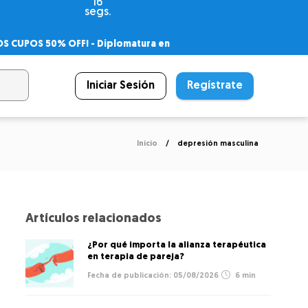
16
segs.
OS CUPOS 50% OFF! -
Diplomatura en
agnóstico
 PSICODIPLO
– Certificado Universitario
Iniciar Sesión
Regístrate
Inicio
depresión masculina
Artículos relacionados
¿Por qué importa la alianza terapéutica
en terapia de pareja?
05/08/2026
6 min