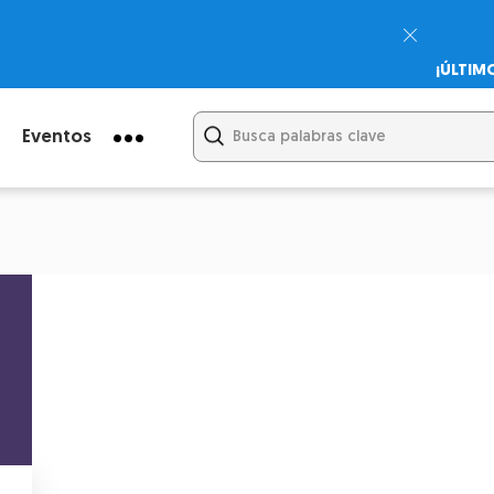
¡ÚLTIM
Psicodi
Cupón:
Eventos