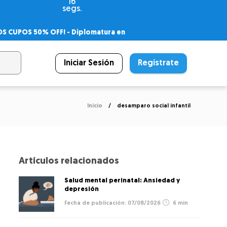
15
segs.
OS CUPOS 50% OFF! -
Diplomatura en
agnóstico
 PSICODIPLO
– Certificado Universitario
Iniciar Sesión
Regístrate
Inicio
desamparo social infantil
Artículos relacionados
Salud mental perinatal: Ansiedad y
depresión
07/08/2026
6 min