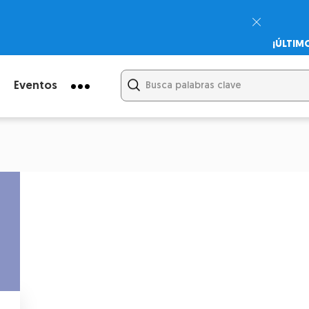
¡ÚLTIM
Psicodi
Cupón:
Eventos