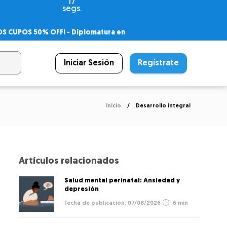
16
segs.
OS CUPOS 50% OFF! -
Diplomatura en
agnóstico
 PSICODIPLO
– Certificado Universitario
Iniciar Sesión
Regístrate
Inicio
Desarrollo integral
Artículos relacionados
Salud mental perinatal: Ansiedad y
depresión
07/08/2026
6 min