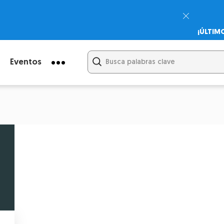
¡ÚLTIM
Psicodi
Cupón:
Eventos