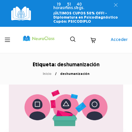
19
51
40
horas
mins.
segs.
¡ÚLTIMOS CUPOS 50% OFF! -
Diplomatura en Psicodiagnóstico
Cupón: PSICODIPLO
Toggle
Acceder
menu
Etiqueta:
deshumanización
Inicio
deshumanización