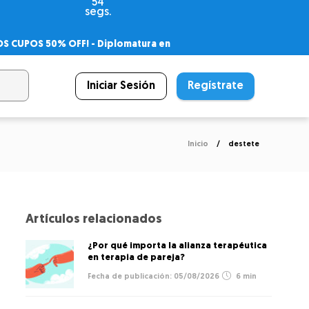
53
segs.
OS CUPOS 50% OFF! -
Diplomatura en
agnóstico
 PSICODIPLO
– Certificado Universitario
Iniciar Sesión
Regístrate
Inicio
destete
Artículos relacionados
¿Por qué importa la alianza terapéutica
en terapia de pareja?
05/08/2026
6 min