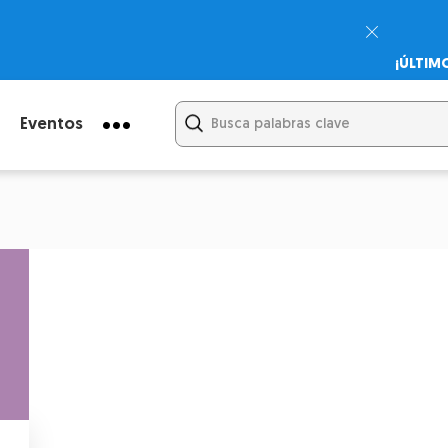
¡ÚLTIM
Psicodi
Cupón:
Eventos