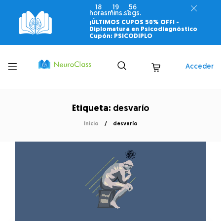
18
19
56
horas
mins.
segs.
¡ÚLTIMOS CUPOS 50% OFF! -
Diplomatura en Psicodiagnóstico
Cupón: PSICODIPLO
Toggle
Acceder
menu
Etiqueta:
desvarío
Inicio
desvarío