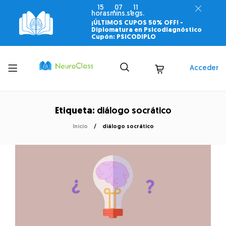
15
07
10
horas
mins.
segs.
¡ÚLTIMOS CUPOS 50% OFF! -
Diplomatura en Psicodiagnóstico
Cupón: PSICODIPLO
Toggle
Acceder
menu
Etiqueta:
diálogo socrático
Inicio
diálogo socrático