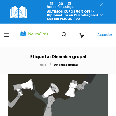
15
20
30
horas
mins.
segs.
¡ÚLTIMOS CUPOS 50% OFF! -
Diplomatura en Psicodiagnóstico
Cupón: PSICODIPLO
Toggle
Acceder
menu
Etiqueta:
Dinámica grupal
Inicio
Dinámica grupal