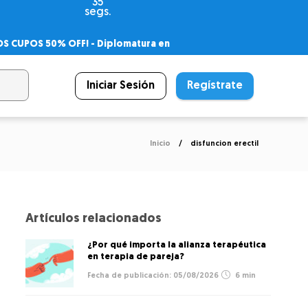
35
segs.
OS CUPOS 50% OFF! -
Diplomatura en
agnóstico
 PSICODIPLO
– Certificado Universitario
Iniciar Sesión
Regístrate
Inicio
disfuncion erectil
Artículos relacionados
¿Por qué importa la alianza terapéutica
en terapia de pareja?
05/08/2026
6 min