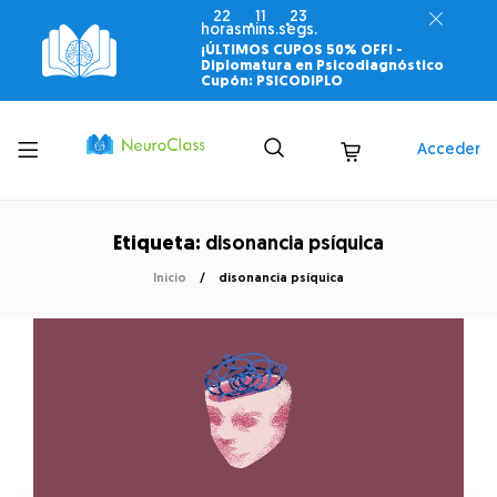
22
11
23
horas
mins.
segs.
¡ÚLTIMOS CUPOS 50% OFF! -
Diplomatura en Psicodiagnóstico
Cupón: PSICODIPLO
Toggle
Acceder
menu
Etiqueta:
disonancia psíquica
Inicio
disonancia psíquica