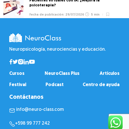
Pacientes virtuales con IA: ¿Mejora la
psicoterapia?
29/07/2026
5 min
Neuropsicología, neurociencias y educación.
Cursos
NeuroClass Plus
Artículos
Festival
Podcast
Centro de ayuda
Contáctanos
info@neuro-class.com
+598 99 777 242