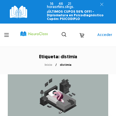
16
46
21
horas
mins.
segs.
¡ÚLTIMOS CUPOS 50% OFF! -
Diplomatura en Psicodiagnóstico
Cupón: PSICODIPLO
Toggle
Acceder
menu
Etiqueta:
distimia
Inicio
distimia