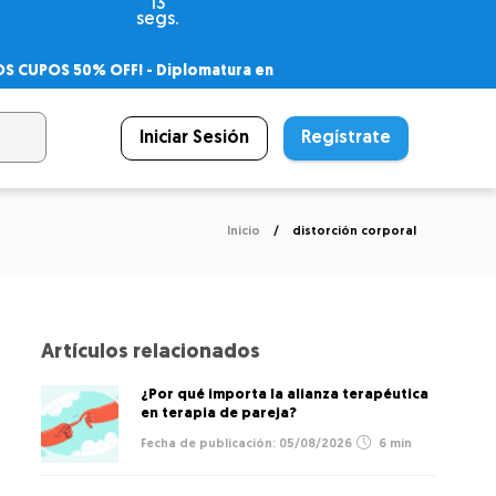
13
segs.
OS CUPOS 50% OFF! -
Diplomatura en
agnóstico
 PSICODIPLO
– Certificado Universitario
Iniciar Sesión
Regístrate
Inicio
distorción corporal
Artículos relacionados
¿Por qué importa la alianza terapéutica
en terapia de pareja?
05/08/2026
6 min