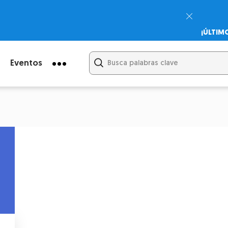
¡ÚLTIM
Psicodi
Cupón:
Eventos