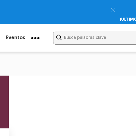
¡ÚLTIM
Psicodi
Cupón:
Eventos