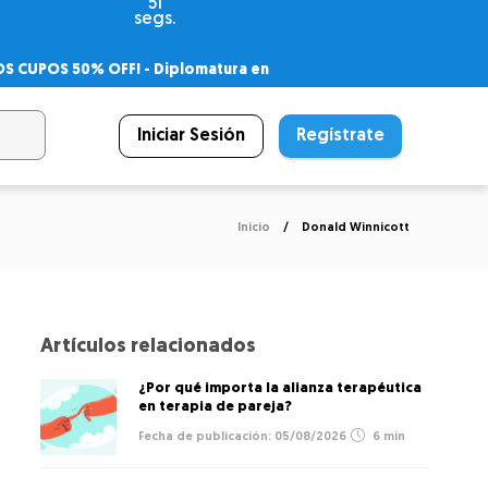
51
segs.
OS CUPOS 50% OFF! -
Diplomatura en
agnóstico
 PSICODIPLO
– Certificado Universitario
Iniciar Sesión
Regístrate
Inicio
Donald Winnicott
Artículos relacionados
¿Por qué importa la alianza terapéutica
en terapia de pareja?
05/08/2026
6 min