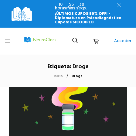
10
56
30
horas
mins.
segs.
¡ÚLTIMOS CUPOS 50% OFF! -
Diplomatura en Psicodiagnóstico
Cupón: PSICODIPLO
Toggle
Acceder
menu
Etiqueta:
Droga
Inicio
Droga