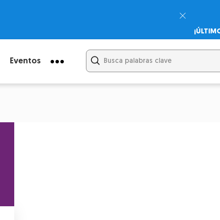
¡ÚLTIM
Psicodi
Cupón:
Eventos