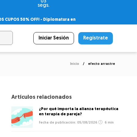
02
segs.
OS CUPOS 50% OFF! -
Diplomatura en
agnóstico
 PSICODIPLO
– Certificado Universitario
Iniciar Sesión
Regístrate
Inicio
efecto arrastre
Artículos relacionados
¿Por qué importa la alianza terapéutica
en terapia de pareja?
05/08/2026
6 min