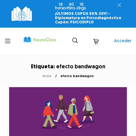
18
40
16
horas
mins.
segs.
¡ÚLTIMOS CUPOS 50% OFF! -
Diplomatura en Psicodiagnóstico
Cupón: PSICODIPLO
Toggle
Acceder
menu
Etiqueta:
efecto bandwagon
Inicio
efecto bandwagon