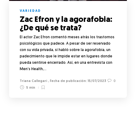
VARIEDAD
Zac Efron y la agorafobia:
¿De qué se trata?
El actor Zac Efron comentó meses atrás los trastornos
psicológicos que padece. A pesar de ser reservado
con su vida privada, sí habló sobre la agorafobia, un
padecimiento que le impide estar en lugares donde
pueda sentirse encerrado. Así, en una entrevista con
Men’s Health,…
Triana Callegari
,
15/07/2023
0
5 min