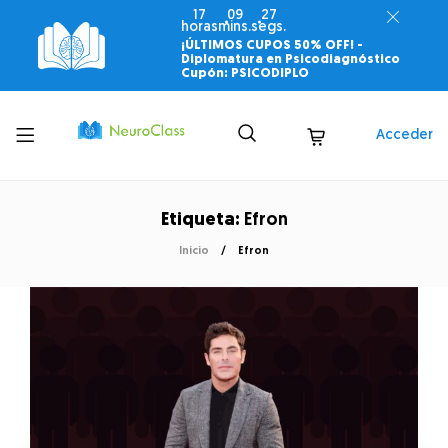
17
09
27
horas
mins.
segs.
¡ÚLTIMOS CUPOS 50% OFF! -
Diplomatura en Psicodiagnóstico
Cupón: PSICODIPLO
Toggle
Acceder
menu
Etiqueta:
Efron
Inicio
Efron