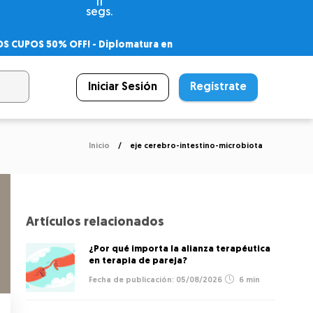
11
segs.
OS CUPOS 50% OFF! -
Diplomatura en
agnóstico
 PSICODIPLO
– Certificado Universitario
Iniciar Sesión
Regístrate
Inicio
eje cerebro-intestino-microbiota
Artículos relacionados
¿Por qué importa la alianza terapéutica
en terapia de pareja?
05/08/2026
6 min