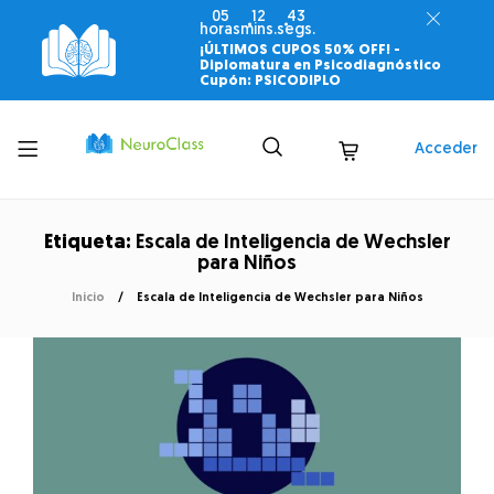
05
12
43
horas
mins.
segs.
¡ÚLTIMOS CUPOS 50% OFF! -
Diplomatura en Psicodiagnóstico
Cupón: PSICODIPLO
Toggle
Acceder
menu
Etiqueta:
Escala de Inteligencia de Wechsler
para Niños
Inicio
Escala de Inteligencia de Wechsler para Niños