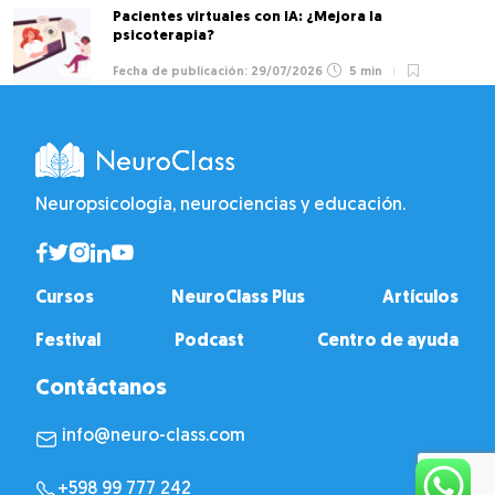
Pacientes virtuales con IA: ¿Mejora la
psicoterapia?
29/07/2026
5 min
Neuropsicología, neurociencias y educación.
Cursos
NeuroClass Plus
Artículos
Festival
Podcast
Centro de ayuda
Contáctanos
info@neuro-class.com
+598 99 777 242