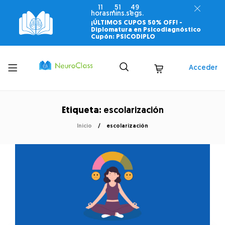
11
51
49
horas
mins.
segs.
¡ÚLTIMOS CUPOS 50% OFF! -
Diplomatura en Psicodiagnóstico
Cupón: PSICODIPLO
Toggle
Acceder
menu
Etiqueta:
escolarización
Inicio
escolarización