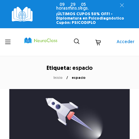
09
29
05
horas
mins.
segs.
¡ÚLTIMOS CUPOS 50% OFF! -
Diplomatura en Psicodiagnóstico
Cupón: PSICODIPLO
Toggle
Acceder
menu
Etiqueta:
espacio
Inicio
espacio