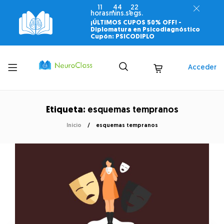
11
44
22
horas
mins.
segs.
¡ÚLTIMOS CUPOS 50% OFF! -
Diplomatura en Psicodiagnóstico
Cupón: PSICODIPLO
Toggle
Acceder
menu
Etiqueta:
esquemas tempranos
Inicio
esquemas tempranos