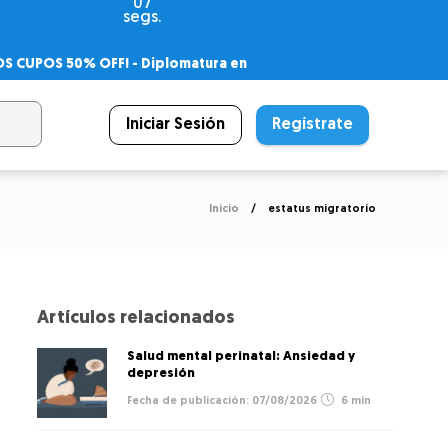
07
segs.
OS CUPOS 50% OFF! -
Diplomatura en
agnóstico
 PSICODIPLO
– Certificado Universitario
Iniciar Sesión
Regístrate
Inicio
estatus migratorio
Artículos relacionados
Salud mental perinatal: Ansiedad y
depresión
07/08/2026
6 min