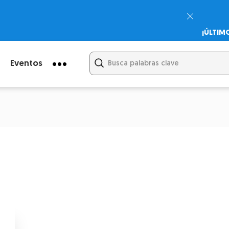
¡ÚLTIM
Psicodi
Cupón:
Eventos