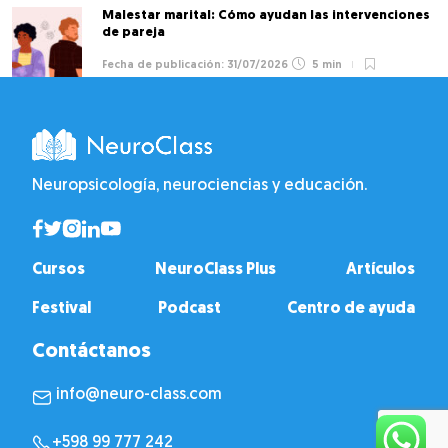
Malestar marital: Cómo ayudan las intervenciones
de pareja
31/07/2026
5 min
Neuropsicología, neurociencias y educación.
Cursos
NeuroClass Plus
Artículos
Festival
Podcast
Centro de ayuda
Contáctanos
info@neuro-class.com
+598 99 777 242