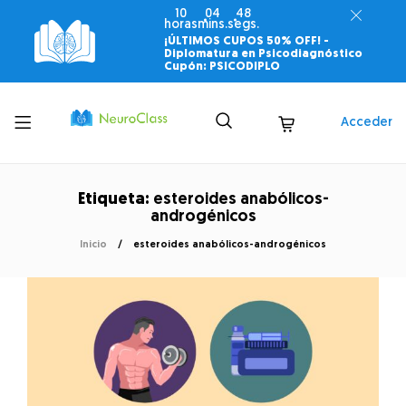
10
04
48
horas
mins.
segs.
¡ÚLTIMOS CUPOS 50% OFF! -
Diplomatura en Psicodiagnóstico
Cupón: PSICODIPLO
Toggle
Acceder
menu
Etiqueta:
esteroides anabólicos-
androgénicos
Inicio
esteroides anabólicos-androgénicos